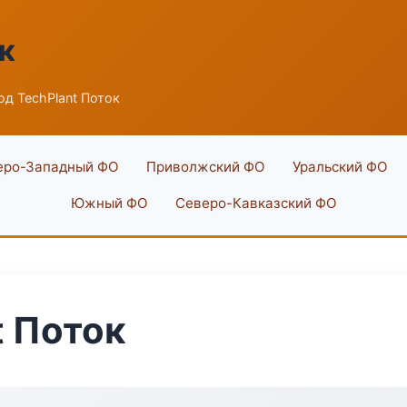
к
од TechPlant Поток
еро-Западный ФО
Приволжский ФО
Уральский ФО
Южный ФО
Северо-Кавказский ФО
t Поток