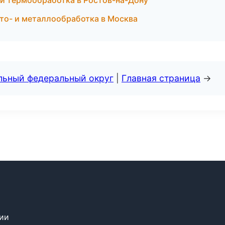
и термообработка в Ростов-на-Дону
то- и металлообработка в Москва
альный федеральный округ
|
Главная страница
→
сии