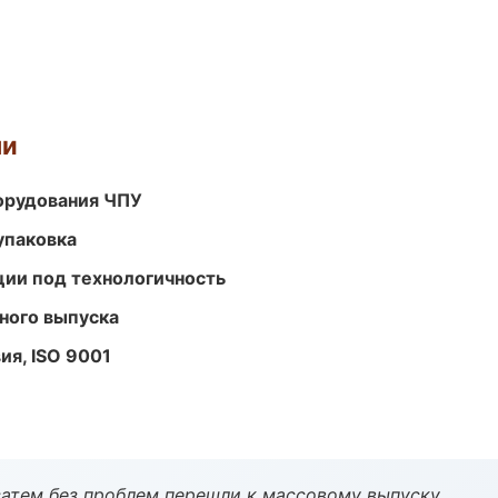
ми
орудования ЧПУ
упаковка
ции под технологичность
ного выпуска
ия, ISO 9001
атем без проблем перешли к массовому выпуску.