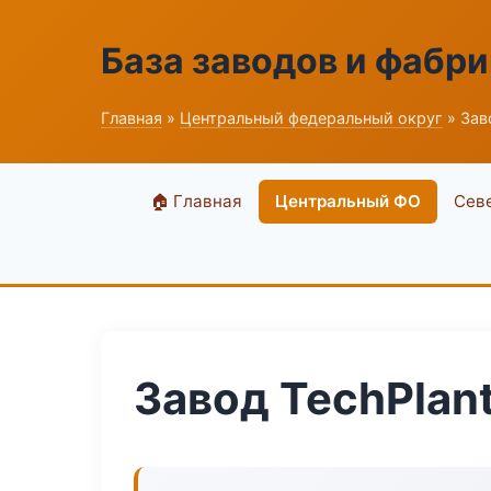
База заводов и фабри
Главная
»
Центральный федеральный округ
» Зав
🏠 Главная
Центральный ФО
Сев
Завод TechPlan