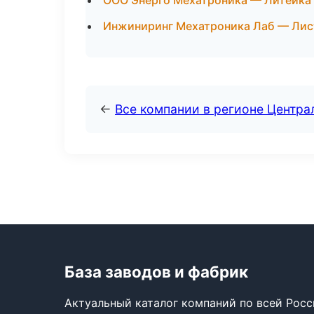
ООО Энерго Мехатроника — Литейка 
Инжиниринг Мехатроника Лаб — Лис
←
Все компании в регионе Центр
База заводов и фабрик
Актуальный каталог компаний по всей Рос