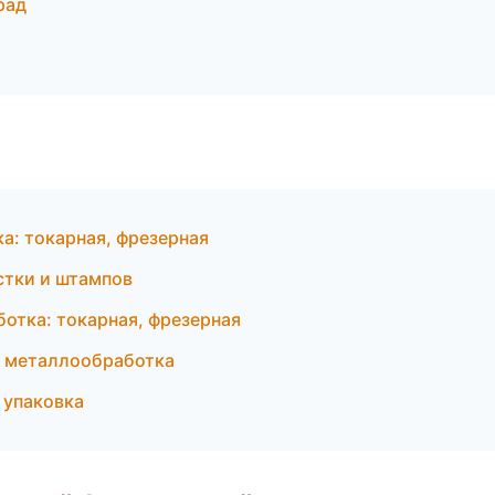
рад
а: токарная, фрезерная
стки и штампов
отка: токарная, фрезерная
и металлообработка
 упаковка