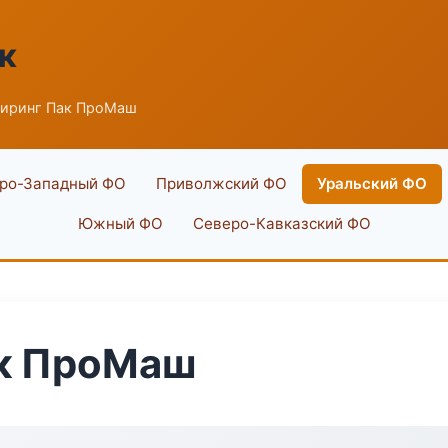
к
иринг Пак ПроМаш
ро-Западный ФО
Приволжский ФО
Уральский ФО
Южный ФО
Северо-Кавказский ФО
к ПроМаш