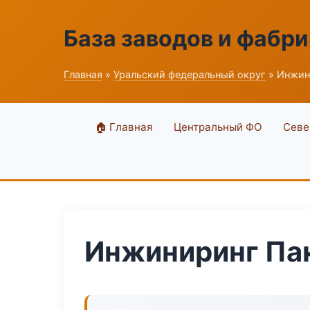
База заводов и фабри
Главная
»
Уральский федеральный округ
» Инжин
🏠 Главная
Центральный ФО
Севе
Инжиниринг Па