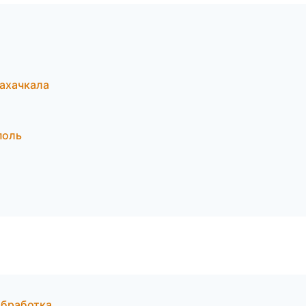
ахачкала
поль
обработка