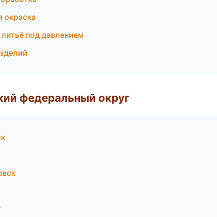
я окраска
литьё под давлением
изделий
ский федеральный округ
ск
овск
г