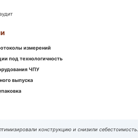
аудит
ми
ротоколы измерений
ции под технологичность
орудования ЧПУ
ного выпуска
упаковка
птимизировали конструкцию и снизили себестоимость