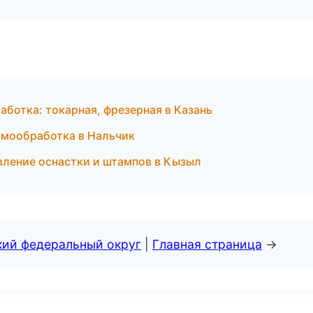
ботка: токарная, фрезерная в Казань
рмообработка в Нальчик
овление оснастки и штампов в Кызыл
кий федеральный округ
|
Главная страница
→