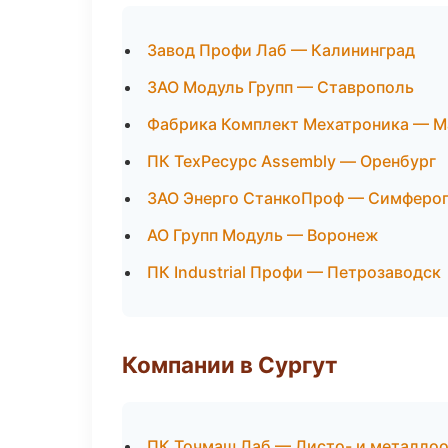
Завод Профи Лаб — Калининград
ЗАО Модуль Групп — Ставрополь
Фабрика Комплект Мехатроника — М
ПК ТехРесурс Assembly — Оренбург
ЗАО Энерго СтанкоПроф — Симферо
АО Групп Модуль — Воронеж
ПК Industrial Профи — Петрозаводск
Компании в Сургут
ПК Точмаш Лаб — Листо- и металло