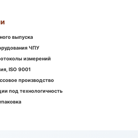
ми
ного выпуска
орудования ЧПУ
ротоколы измерений
ия, ISO 9001
ассовое производство
ции под технологичность
упаковка