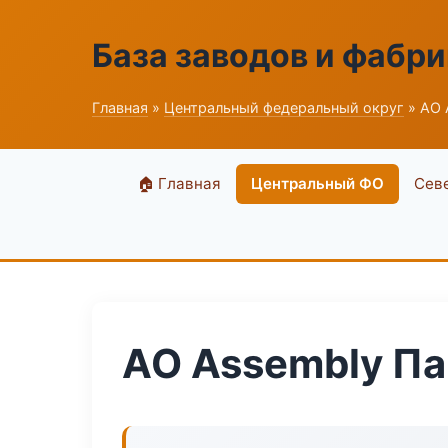
База заводов и фабри
Главная
»
Центральный федеральный округ
» АО 
🏠 Главная
Центральный ФО
Сев
АО Assembly Па