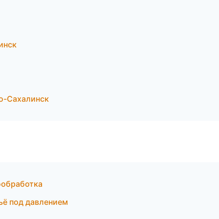
инск
о-Сахалинск
ообработка
ьё под давлением