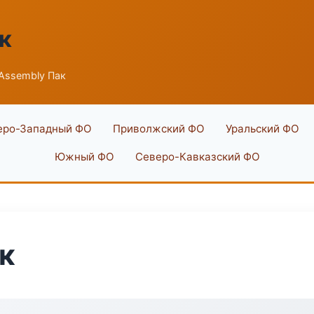
к
Assembly Пак
еро-Западный ФО
Приволжский ФО
Уральский ФО
Южный ФО
Северо-Кавказский ФО
к