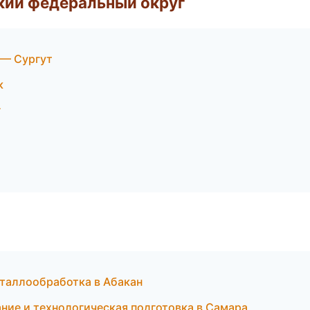
ский федеральный округ
 — Сургут
к
г
таллообработка в Абакан
ание и технологическая подготовка в Самара