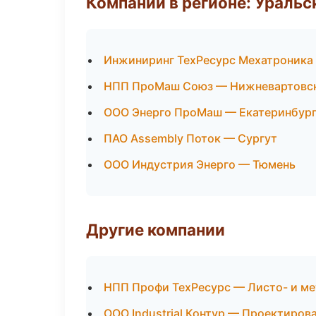
Компании в регионе: Ураль
Инжиниринг ТехРесурс Мехатроника
НПП ПроМаш Союз — Нижневартовс
ООО Энерго ПроМаш — Екатеринбур
ПАО Assembly Поток — Сургут
ООО Индустрия Энерго — Тюмень
Другие компании
НПП Профи ТехРесурс — Листо- и ме
ООО Industrial Контур — Проектиров