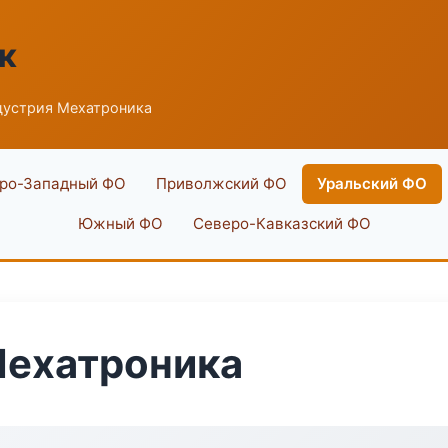
к
дустрия Мехатроника
ро-Западный ФО
Приволжский ФО
Уральский ФО
Южный ФО
Северо-Кавказский ФО
Мехатроника