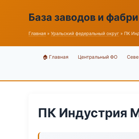
База заводов и фабри
Главная
»
Уральский федеральный округ
» ПК Ин
🏠 Главная
Центральный ФО
Севе
ПК Индустрия 