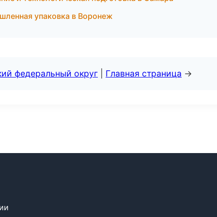
ленная упаковка в Воронеж
кий федеральный округ
|
Главная страница
→
сии