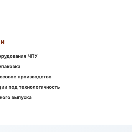
ми
орудования ЧПУ
упаковка
ассовое производство
ции под технологичность
ного выпуска