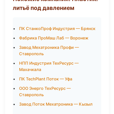
литьё под давлением
ПК СтанкоПроф Индустрия — Брянск
Фабрика ПроМаш Лаб — Воронеж
Завод Мехатроника Профи —
Ставрополь
НПП Индустрия ТехРесурс —
Махачкала
ПК TechPlant Поток — Уфа
ООО Энерго ТехРесурс —
Ставрополь
Завод Поток Мехатроника — Кызыл