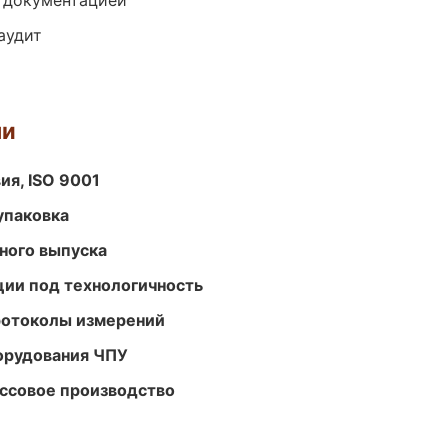
е документацией
аудит
ми
ия, ISO 9001
упаковка
ного выпуска
ции под технологичность
ротоколы измерений
орудования ЧПУ
ассовое производство