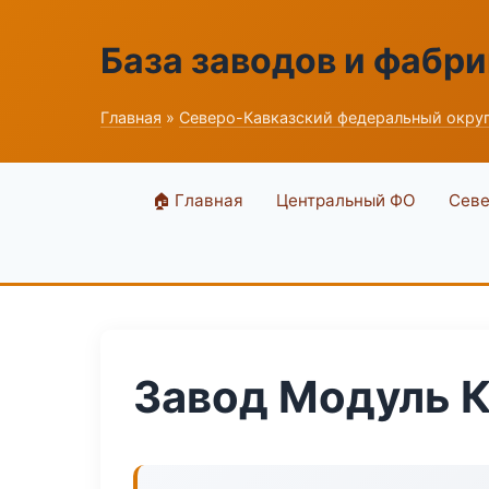
База заводов и фабри
Главная
»
Северо-Кавказский федеральный окру
🏠 Главная
Центральный ФО
Севе
Завод Модуль 