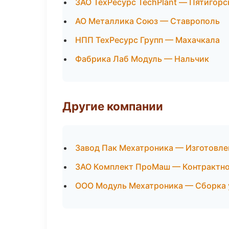
ЗАО ТехРесурс TechPlant — Пятигорс
АО Металлика Союз — Ставрополь
НПП ТехРесурс Групп — Махачкала
Фабрика Лаб Модуль — Нальчик
Другие компании
Завод Пак Мехатроника — Изготовле
ЗАО Комплект ПроМаш — Контрактное
ООО Модуль Мехатроника — Сборка у