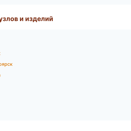
узлов и изделий
к
оярск
а