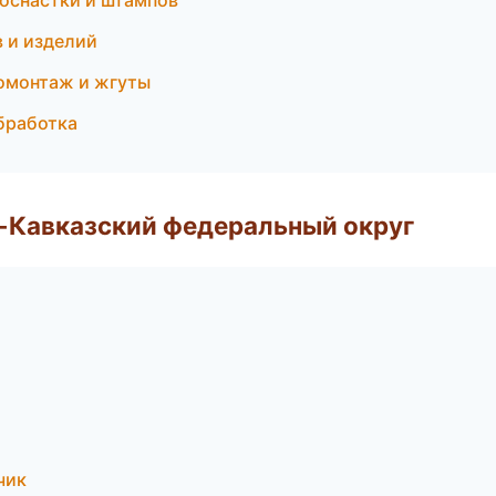
оснастки и штампов
 и изделий
омонтаж и жгуты
бработка
о-Кавказский федеральный округ
чик