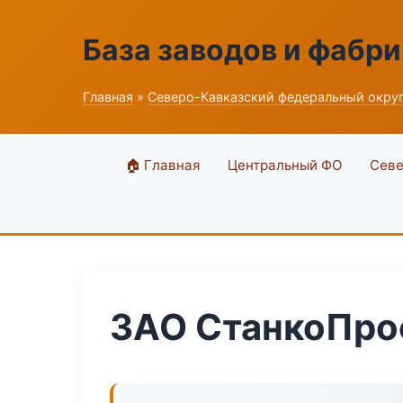
База заводов и фабри
Главная
»
Северо-Кавказский федеральный окру
🏠 Главная
Центральный ФО
Севе
ЗАО СтанкоПро