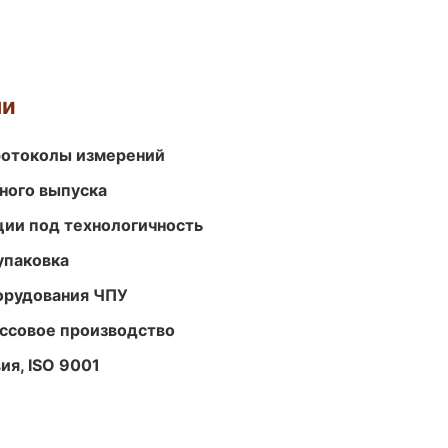
ми
ротоколы измерений
ного выпуска
ции под технологичность
упаковка
орудования ЧПУ
ассовое производство
ия, ISO 9001