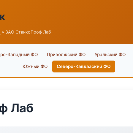
к
г
» ЗАО СтанкоПроф Лаб
ро-Западный ФО
Приволжский ФО
Уральский ФО
Южный ФО
Северо-Кавказский ФО
ф Лаб