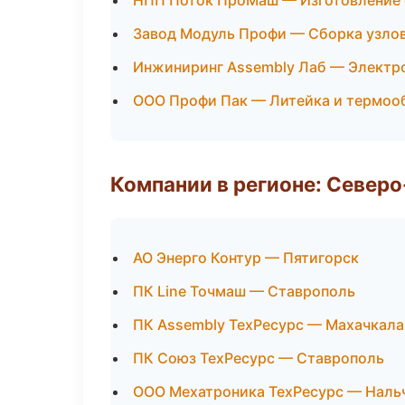
НПП Поток ПроМаш — Изготовление 
Завод Модуль Профи — Сборка узлов
Инжиниринг Assembly Лаб — Электр
ООО Профи Пак — Литейка и термоо
Компании в регионе: Север
АО Энерго Контур — Пятигорск
ПК Line Точмаш — Ставрополь
ПК Assembly ТехРесурс — Махачкала
ПК Союз ТехРесурс — Ставрополь
ООО Мехатроника ТехРесурс — Наль