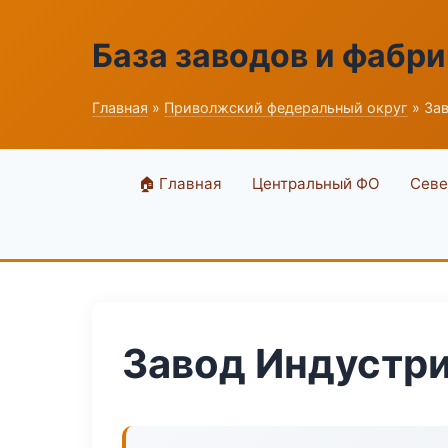
База заводов и фабри
Главная
»
Приволжский федеральный округ
» За
🏠 Главная
Центральный ФО
Севе
Завод Индустри