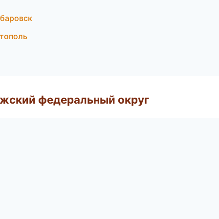
абаровск
стополь
лжский федеральный округ