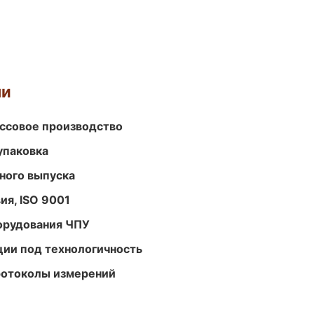
ми
ассовое производство
упаковка
ного выпуска
ия, ISO 9001
орудования ЧПУ
ции под технологичность
ротоколы измерений