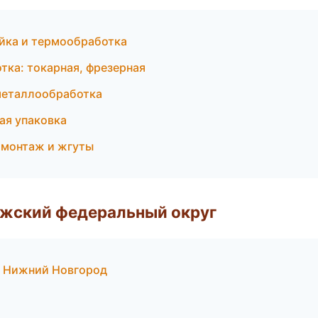
йка и термообработка
ка: токарная, фрезерная
металлообработка
я упаковка
омонтаж и жгуты
лжский федеральный округ
— Нижний Новгород