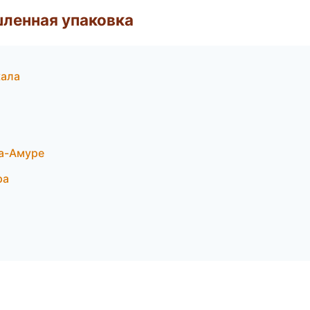
ленная упаковка
кала
на-Амуре
ра