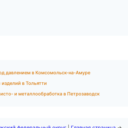
под давлением в Комсомольск-на-Амуре
 изделий в Тольятти
исто- и металлообработка в Петрозаводск
лжский федеральный округ
|
Главная страница
→