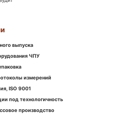
аудит
ми
ного выпуска
орудования ЧПУ
упаковка
ротоколы измерений
ия, ISO 9001
ции под технологичность
ассовое производство