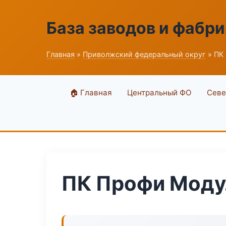
База заводов и фабри
Главная
»
Приволжский федеральный округ
» ПК
🏠 Главная
Центральный ФО
Севе
ПК Профи Моду