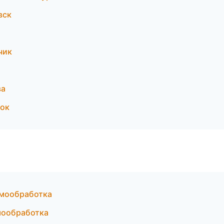
вск
чик
ва
ток
рмообработка
мообработка