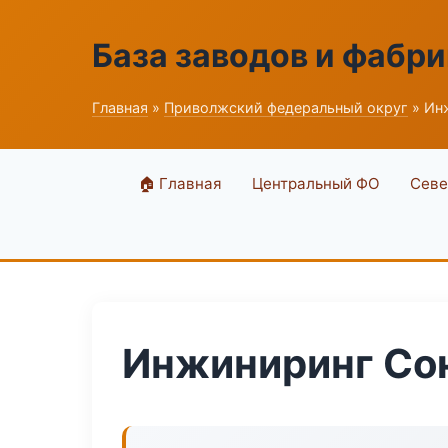
База заводов и фабри
Главная
»
Приволжский федеральный округ
» Ин
🏠 Главная
Центральный ФО
Севе
Инжиниринг Со