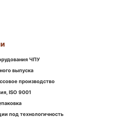
ми
орудования ЧПУ
ного выпуска
ассовое производство
ия, ISO 9001
упаковка
ции под технологичность