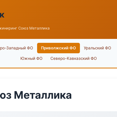
к
жиниринг Союз Металлика
ро-Западный ФО
Приволжский ФО
Уральский ФО
Южный ФО
Северо-Кавказский ФО
юз Металлика