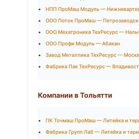
НПП ПроМаш Модуль — Нижневарто
ООО Поток ПроМаш — Петрозаводск
ООО Мехатроника ТехРесурс — Наль
ООО Профи Модуль — Абакан
Завод Металлика ТехРесурс — Моск
Фабрика Пак ТехРесурс — Владивос
Компании в Тольятти
ПК Точмаш ПроМаш — Литейка и те
Фабрика Групп Лаб — Литейка и тер