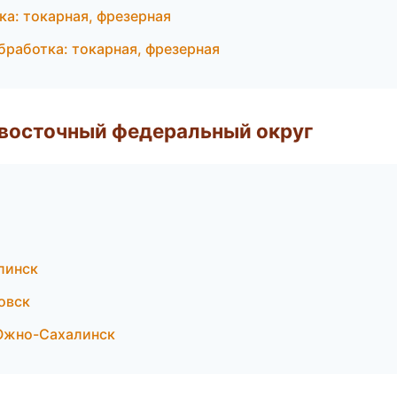
а: токарная, фрезерная
обработка: токарная, фрезерная
евосточный федеральный округ
линск
овск
Южно-Сахалинск