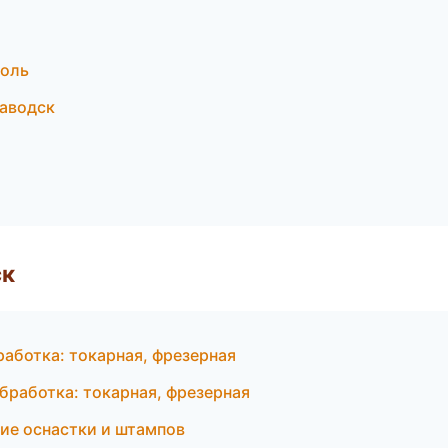
поль
аводск
ск
аботка: токарная, фрезерная
работка: токарная, фрезерная
ие оснастки и штампов