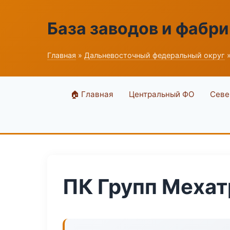
База заводов и фабри
Главная
»
Дальневосточный федеральный округ
»
🏠 Главная
Центральный ФО
Севе
ПК Групп Мехат