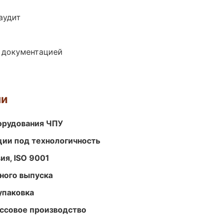
аудит
е документацией
ми
орудования ЧПУ
ции под технологичность
ия, ISO 9001
ного выпуска
упаковка
ассовое производство