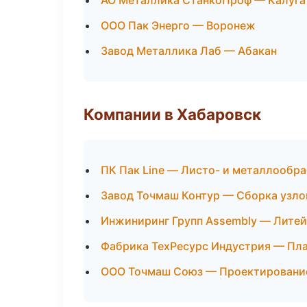
АО Металлика СтанкоПроф — Калуга
ООО Пак Энерго — Воронеж
Завод Металлика Лаб — Абакан
Компании в Хабаровск
ПК Пак Line — Листо- и металлообр
Завод Точмаш Контур — Сборка узло
Инжиниринг Групп Assembly — Литей
Фабрика ТехРесурс Индустрия — Пла
ООО Точмаш Союз — Проектирование