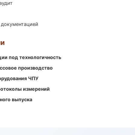
аудит
е документацией
ми
ции под технологичность
ассовое производство
орудования ЧПУ
ротоколы измерений
ного выпуска