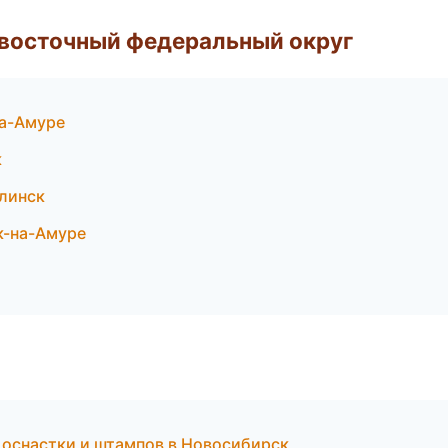
евосточный федеральный округ
а-Амуре
к
линск
к-на-Амуре
 оснастки и штампов в Новосибирск