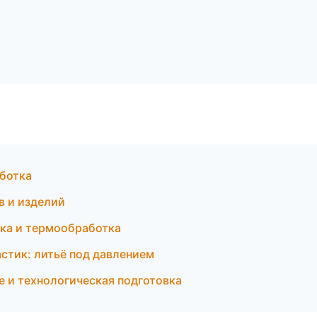
аботка
в и изделий
ка и термообработка
стик: литьё под давлением
 и технологическая подготовка