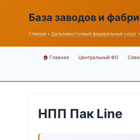
База заводов и фабри
Главная
»
Дальневосточный федеральный округ
»
🏠 Главная
Центральный ФО
Севе
НПП Пак Line