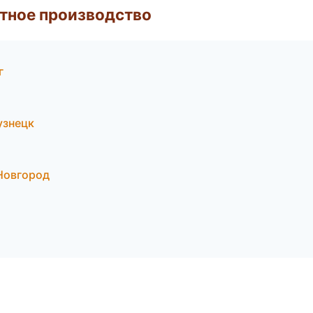
тное производство
г
узнецк
Новгород